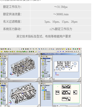
额定工作压力：
～31.5Mpa
额定供油流量：
～3000L/min
名义过滤精度：
5μm、10μm、15μm、20μm
系统压力脉动：
±2%额定工作压力
其它技术指标及型式、布局等根据用户要求