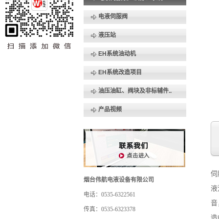
电液伺服阀
液压站
EH系统油动机
EH系统改造项目
油压油缸、阀块及非标辅件..
产品视频
伺
烟台伟航电液设备有限公司
液
电话：0535-6322561
音
传真：0535-6323378
造