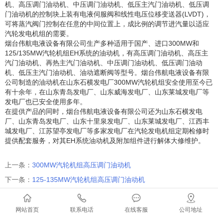
机、高压调门油动机、中压调门油动机、低压主汽门油动机、低压调
门油动机的控制块上装有电液伺服阀和线性电压位移变送器(LVDT)，
可将蒸汽阀门控制在任意的中间位置上，成比例的调节进汽量以适应
汽轮发电机组的需要。
烟台伟航电液设备有限公司生产多种适用于国产、进口300MW和
125/135MW汽轮机组EH系统的油动机，有高压调门油动机、高压主
汽门油动机、再热主汽门油动机、中压调门油动机、低压调门油动
机、低压主汽门油动机、油动遮断阀等型号。烟台伟航电液设备有限
公司制造的油动机在山东石横发电厂300MW汽轮机组安全使用至今已
有十余年，在山东青岛发电厂、山东威海发电厂、山东莱城发电厂等
发电厂也已安全使用多年。
在提供产品的同时，烟台伟航电液设备有限公司还为山东石横发电
厂、山东青岛发电厂、山东十里泉发电厂、山东莱城发电厂、江西丰
城发电厂、江苏望亭发电厂等多家发电厂在汽轮发电机组定期检修时
提供配套服务，对其EH系统油动机及附加组件进行解体大修维护。
上一条：
300MW汽轮机组高压调门油动机
下一条：
125-135MW汽轮机组高压调门油动机
网站首页
联系电话
在线客服
公司地址
回到顶部