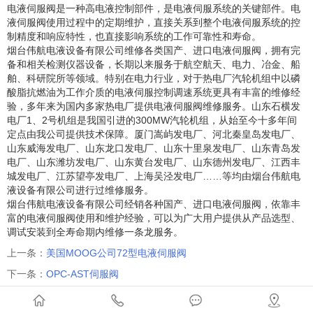
电液伺服阀是一种高电液控制部件，是电液伺服系统的关键部件。电
液伺服阀使用过程中的定期维护，直接关系到整个电液伺服系统的控
制精度和响应特性，也直接影响系统的工作可靠性和寿命。
烟台伟航电液设备有限公司维修各类国产、进口电液伺服阀，拥有完
备和相关检测仪器设备，长期以来服务于航空航天、电力、冶金、船
舶、科研院所等领域。特别在电力行业，对于热电厂汽轮机组中以磷
酸脂抗燃油为工作介质的电液伺服控制调速系统更具有丰富的维修经
验，多年来为国内多家热电厂提供电液伺服阀维修服务。山东石横发
电厂1、2号机组是我国引进的300MW汽轮机组，从始至今十多年间
定点由我公司提供技术保障。厦门嵩屿发电厂、河北秦皇岛发电厂、
山东威海发电厂、山东龙口发电厂、山东十里泉发电厂、山东青岛发
电厂、山东潍坊发电厂、山东黄台发电厂、山东德州发电厂、江西丰
城发电厂、江苏望亭发电厂、上海吴泾发电厂……等均由烟台伟航电
液设备有限公司进行过维修服务。
烟台伟航电液设备有限公司经销各种国产、进口电液伺服阀，依靠丰
富的电液伺服阀使用和维护经验，可以为广大用户提供从产品选型、
调试安装到全寿命期内维修一条龙服务。
上一条：
美国MOOG公司72型电液伺服阀
下一条：
OPC-AST伺服阀